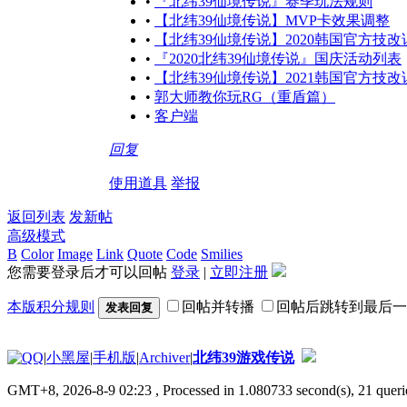
•
『北纬39仙境传说』赛季玩法规则
•
【北纬39仙境传说】MVP卡效果调整
•
【北纬39仙境传说】2020韩国官方技
•
『2020北纬39仙境传说』国庆活动列表
•
【北纬39仙境传说】2021韩国官方技
•
郭大师教你玩RG（重盾篇）
•
客户端
回复
使用道具
举报
返回列表
发新帖
高级模式
B
Color
Image
Link
Quote
Code
Smilies
您需要登录后才可以回帖
登录
|
立即注册
本版积分规则
回帖并转播
回帖后跳转到最后一
发表回复
|
小黑屋
|
手机版
|
Archiver
|
北纬39游戏传说
GMT+8, 2026-8-9 02:23
, Processed in 1.080733 second(s), 21 querie