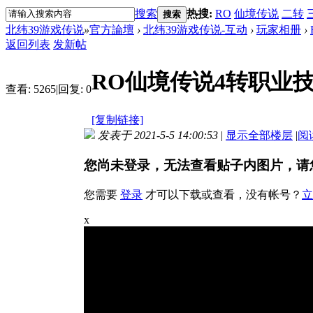
搜索
热搜:
RO
仙境传说
二转
搜索
北纬39游戏传说
»
官方論壇
›
北纬39游戏传说-互动
›
玩家相册
›
返回列表
发新帖
RO仙境传说4转职业
查看:
5265
|
回复:
0
[复制链接]
发表于 2021-5-5 14:00:53
|
显示全部楼层
|
阅
您尚未登录，无法查看贴子内图片，请
您需要
登录
才可以下载或查看，没有帐号？
立
x