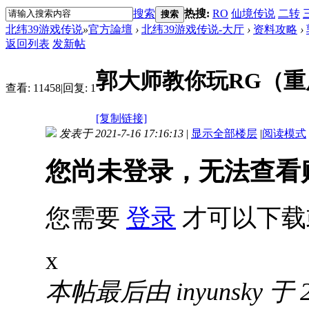
搜索
热搜:
RO
仙境传说
二转
搜索
北纬39游戏传说
»
官方論壇
›
北纬39游戏传说-大厅
›
资料攻略
›
返回列表
发新帖
郭大师教你玩RG（重
查看:
11458
|
回复:
1
[复制链接]
发表于 2021-7-16 17:16:13
|
显示全部楼层
|
阅读模式
您尚未登录，无法查看
您需要
登录
才可以下载
x
本帖最后由 inyunsky 于 20