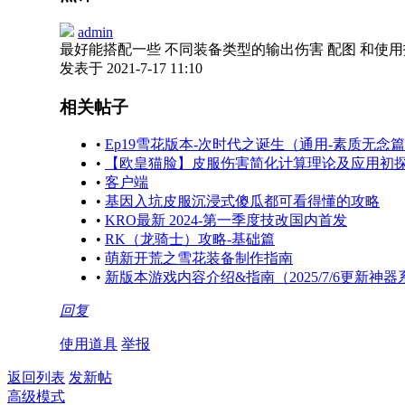
admin
最好能搭配一些 不同装备类型的输出伤害 配图 和使用
发表于 2021-7-17 11:10
相关帖子
•
Ep19雪花版本-次时代之诞生（通用-素质无念
•
【欧皇猫脸】皮服伤害简化计算理论及应用初探
•
客户端
•
基因入坑皮服沉浸式傻瓜都可看得懂的攻略
•
KRO最新 2024-第一季度技改国内首发
•
RK（龙骑士）攻略-基础篇
•
萌新开荒之雪花装备制作指南
•
新版本游戏内容介绍&指南（2025/7/6更新神
回复
使用道具
举报
返回列表
发新帖
高级模式